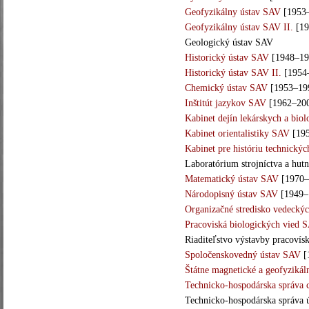
Geofyzikálny ústav SAV
[1953
Geofyzikálny ústav SAV II.
[19
Geologický ústav SAV
Historický ústav SAV
[1948–19
Historický ústav SAV II.
[1954
Chemický ústav SAV
[1953–19
Inštitút jazykov SAV
[1962–20
Kabinet dejín lekárskych a bio
Kabinet orientalistiky SAV
[195
Kabinet pre históriu technický
Laboratórium strojníctva a hut
Matematický ústav SAV
[1970–
Národopisný ústav SAV
[1949–
Organizačné stredisko vedecký
Pracoviská biologických vied 
Riaditeľstvo výstavby pracoví
Spoločenskovedný ústav SAV
[
Štátne magnetické a geofyzikál
Technicko-hospodárska správa
Technicko-hospodárska správa 