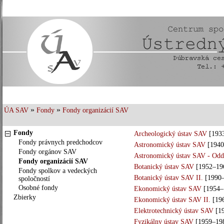
»
»
ÚA SAV
Fondy
Fondy organizácií SAV
Fondy
Archeologický ústav SAV
[193
Fondy právnych predchodcov
Astronomický ústav SAV
[1940
Fondy orgánov SAV
Astronomický ústav SAV - Odde
Fondy organizácií SAV
Botanický ústav SAV
[1952–19
Fondy spolkov a vedeckých
Botanický ústav SAV II.
[1990–
spoločností
Osobné fondy
Ekonomický ústav SAV
[1954–
Zbierky
Ekonomický ústav SAV II.
[19
Elektrotechnický ústav SAV
[19
Fyzikálny ústav SAV
[1959–19