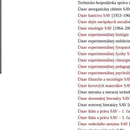
Technicko-hospodárska správa 
Ústav anorganickej chémie SA
Ústav baníctva SAV
[1953–196
Ústav dejín európskych sociali
Ústav etnológie SAV
[1964–20
Ústav experimentálnej biológie
Ústav experimentálnej endokri
Ústav experimentálnej fytopat
Ústav experimentálnej fyziky 
Ústav experimentálnej chirurg
Ústav experimentálnej pedago
Ústav experimentálnej psychol
Ústav filozofie a sociológie SA
Ústav kovových materiálov SA
Ústav merania a meracej techn
Ústav slovenskej literatúry SAV
Ústav svetovej literatúry SAV 
Ústav štátu a práva SAV – 1. ča
Ústav štátu a práva SAV – 3. ča
Ústav vedeckého ateizmu SAV
[