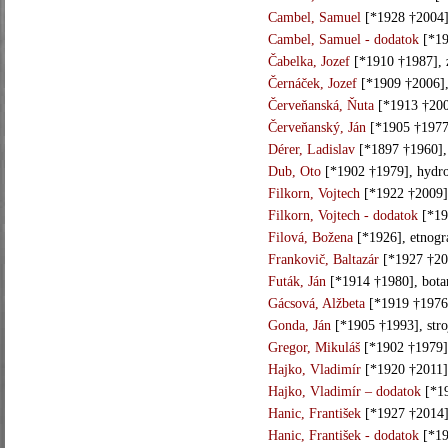
Cambel, Samuel
[*1928 †2004],
Cambel, Samuel - dodatok
[*19
Čabelka, Jozef
[*1910 †1987], 
Černáček, Jozef
[*1909 †2006],
Červeňanská, Ňuta
[*1913 †2006
Červeňanský, Ján
[*1905 †1977]
Dérer, Ladislav
[*1897 †1960], 
Dub, Oto
[*1902 †1979], hydr
Filkorn, Vojtech
[*1922 †2009],
Filkorn, Vojtech - dodatok
[*19
Filová, Božena
[*1926], etnogr
Frankovič, Baltazár
[*1927 †200
Futák, Ján
[*1914 †1980], bota
Gácsová, Alžbeta
[*1919 †1976]
Gonda, Ján
[*1905 †1993], stro
Gregor, Mikuláš
[*1902 †1979]
Hajko, Vladimír
[*1920 †2011],
Hajko, Vladimír – dodatok
[*19
Hanic, František
[*1927 †2014]
Hanic, František - dodatok
[*19