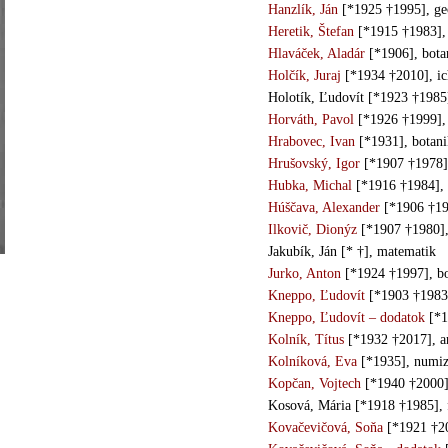
Hanzlík, Ján
[*1925 †1995], ge
Heretik, Štefan
[*1915 †1983],
Hlaváček, Aladár
[*1906], bota
Holčík, Juraj
[*1934 †2010], ic
Holotík, Ľudovít [*1923 †1985]
Horváth, Pavol
[*1926 †1999], 
Hrabovec, Ivan
[*1931], botani
Hrušovský, Igor
[*1907 †1978],
Hubka, Michal
[*1916 †1984], 
Húščava, Alexander
[*1906 †196
Ilkovič, Dionýz
[*1907 †1980],
Jakubík, Ján [* †], matematik
Jurko, Anton
[*1924 †1997], bo
Kneppo, Ľudovít
[*1903 †1983]
Kneppo, Ľudovít – dodatok
[*1
Kolník, Títus
[*1932 †2017], a
Kolníková, Eva
[*1935], numiz
Kopčan, Vojtech
[*1940 †2000]
Kosová, Mária [*1918 †1985], f
Kovačevičová, Soňa
[*1921 †20