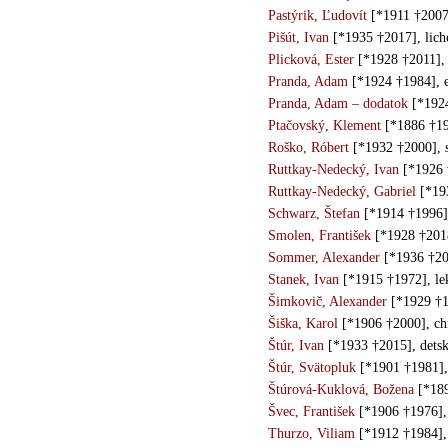
Pastýrik, Ľudovít
[*1911 †2007]
Pišút, Ivan
[*1935 †2017], lich
Plicková, Ester
[*1928 †2011], 
Pranda, Adam
[*1924 †1984], e
Pranda, Adam – dodatok
[*1924
Ptačovský, Klement
[*1886 †19
Roško, Róbert
[*1932 †2000], 
Ruttkay-Nedecký, Ivan
[*1926 
Ruttkay-Nedecký, Gabriel
[*19
Schwarz, Štefan
[*1914 †1996]
Smolen, František
[*1928 †2018
Sommer, Alexander
[*1936 †20
Stanek, Ivan
[*1915 †1972], le
Šimkovič, Alexander
[*1929 †19
Šiška, Karol
[*1906 †2000], ch
Štúr, Ivan
[*1933 †2015], dets
Štúr, Svätopluk
[*1901 †1981], 
Štúrová-Kuklová, Božena
[*189
Švec, František
[*1906 †1976],
Thurzo, Viliam
[*1912 †1984],