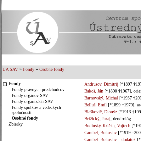
»
»
ÚA SAV
Fondy
Osobné fondy
Fondy
Andrusov, Dimitrij
[*1897 †197
Fondy právnych predchodcov
Bakoš, Ján
[*1890 †1967], orien
Fondy orgánov SAV
Barnovský, Michal
[*1937 †2008
Fondy organizácií SAV
Belluš, Emil
[*1899 †1979], arc
Fondy spolkov a vedeckých
Blaškovič, Dionýz
[*1913 †199
spoločností
Osobné fondy
Brižický, Juraj
, dendrológ
Zbierky
Budinský-Krička, Vojtech
[*190
Cambel, Bohuslav
[*1919 †2006
Cambel, Bohuslav – dodatok
[*