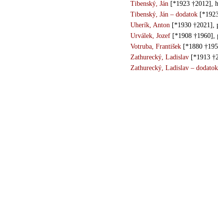
Tibenský, Ján
[*1923 †2012], h
Tibenský, Ján – dodatok
[*1923
Uherík, Anton
[*1930 †2021], 
Urválek, Jozef
[*1908 †1960], 
Votruba, František
[*1880 †1953]
Zathurecký, Ladislav
[*1913 †2
Zathurecký, Ladislav – dodatok