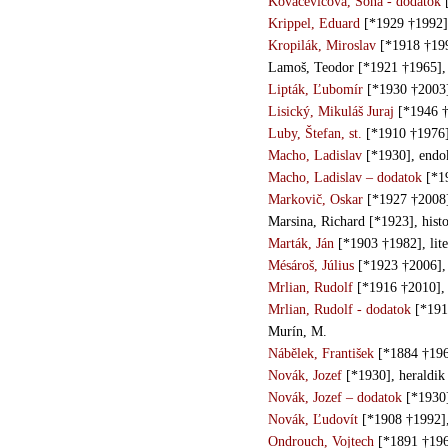
Kovačevičová, Soňa - dodatok
[
Krippel, Eduard
[*1929 †1992],
Kropilák, Miroslav
[*1918 †199
Lamoš, Teodor [*1921 †1965], a
Lipták, Ľubomír
[*1930 †2003],
Lisický, Mikuláš Juraj
[*1946 †
Luby, Štefan, st.
[*1910 †1976]
Macho, Ladislav
[*1930], endo
Macho, Ladislav – dodatok
[*19
Markovič, Oskar
[*1927 †2008]
Marsina, Richard [*1923], histo
Marták, Ján
[*1903 †1982], lite
Mésároš, Július
[*1923 †2006], 
Mrlian, Rudolf
[*1916 †2010], 
Mrlian, Rudolf - dodatok
[*1916
Murín, M.
Nábělek, František
[*1884 †196
Novák, Jozef
[*1930], heraldik
Novák, Jozef – dodatok
[*1930]
Novák, Ľudovít
[*1908 †1992],
Ondrouch, Vojtech
[*1891 †1963