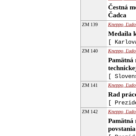
Čestná me
Čadca
ZM 139
Kneppo, Ľudoví
Medaila k
[ Karlov
ZM 140
Kneppo, Ľudoví
Pamätná m
technicke
[ Sloven
ZM 141
Kneppo, Ľudoví
Rad prác
[ Prezid
ZM 142
Kneppo, Ľudoví
Pamätná m
povstania