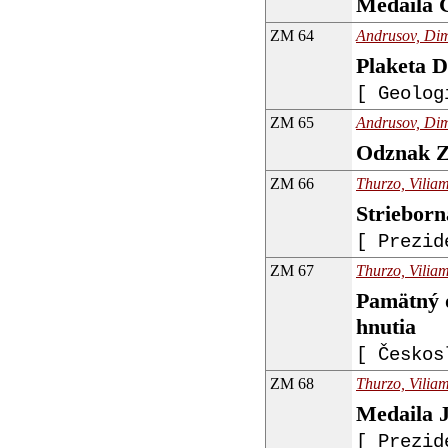
Medaila 
ZM 64
Andrusov, Dimi
Plaketa D
[ Geolog
ZM 65
Andrusov, Dimi
Odznak Z
ZM 66
Thurzo, Viliam
Strieborn
[ Prezid
ZM 67
Thurzo, Viliam
Pamätný o
hnutia
[ Českos
ZM 68
Thurzo, Viliam
Medaila J
[ Prezid