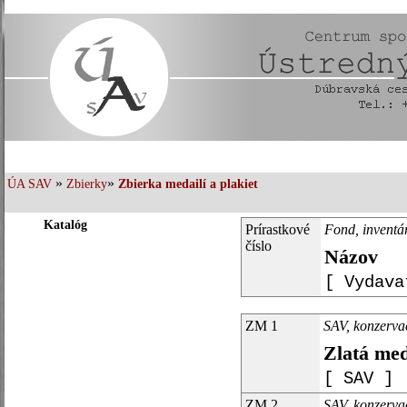
»
»
ÚA SAV
Zbierky
Zbierka medailí a plakiet
Katalóg
Prírastkové
Fond, inventár
číslo
Názov
[ Vydava
ZM 1
SAV, konzerva
Zlatá me
[ SAV ]
ZM 2
SAV, konzerva