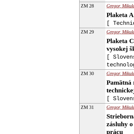
ZM 28
Gregor, Mikulá
Plaketa A
[ Techni
ZM 29
Gregor, Mikulá
Plaketa C
vysokej š
[ Sloven
technolo
ZM 30
Gregor, Mikulá
Pamätná m
technicke
[ Sloven
ZM 31
Gregor, Mikulá
Strieborn
zásluhy o
prácu