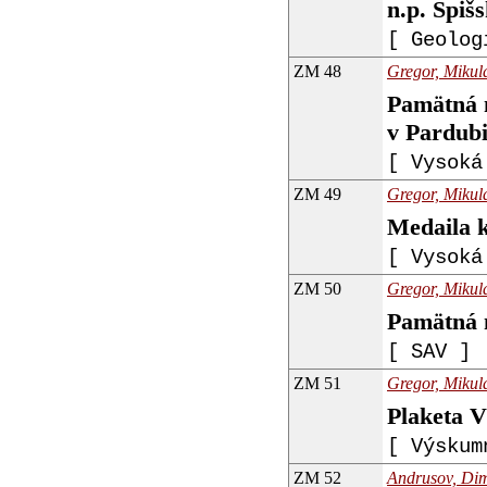
n.p. Spiš
[ Geolog
ZM 48
Gregor, Mikulá
Pamätná m
v Pardubi
[ Vysoká
ZM 49
Gregor, Mikulá
Medaila k
[ Vysoká
ZM 50
Gregor, Mikulá
Pamätná 
[ SAV ]
ZM 51
Gregor, Mikulá
Plaketa 
[ Výskum
ZM 52
Andrusov, Dimi