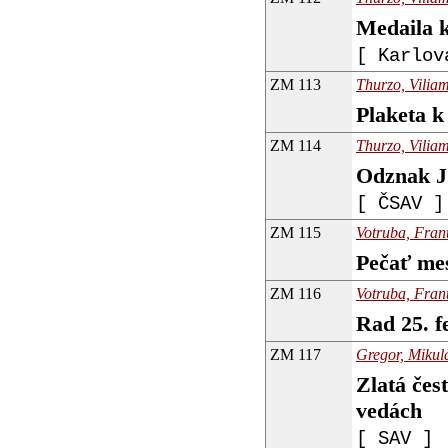
Medaila k
[ Karlov
ZM 113
Thurzo, Viliam
Plaketa k
ZM 114
Thurzo, Viliam
Odznak J
[ ČSAV ]
ZM 115
Votruba, Frant
Pečať mes
ZM 116
Votruba, Frant
Rad 25. f
ZM 117
Gregor, Mikulá
Zlatá čes
vedách
[ SAV ]