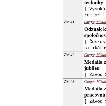
techniky
[ Vysoká
rektor ]
ZM 41
Gregor, Mikulá
Odznak k 
spoločnost
[ Českos
silikáto
ZM 42
Gregor, Mikulá
Medaila 
jubileu
[ Závod 
ZM 43
Gregor, Mikulá
Medaila 
pracovnú
[ Závod 