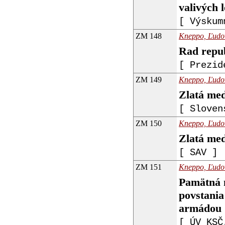
valivých 
[ Výskum
ZM 148
Kneppo, Ľudoví
Rad repu
[ Prezid
ZM 149
Kneppo, Ľudoví
Zlatá med
[ Sloven
ZM 150
Kneppo, Ľudoví
Zlatá me
[ SAV ]
ZM 151
Kneppo, Ľudoví
Pamätná m
povstania
armádou
[ ÚV KSČ