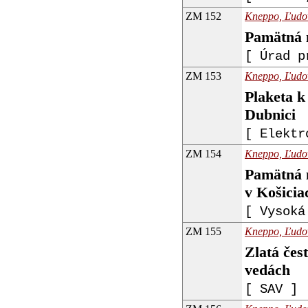
ZM 152
Kneppo, Ľudoví
Pamätná m
[ Úrad p
ZM 153
Kneppo, Ľudoví
Plaketa k
Dubnici
[ Elektr
ZM 154
Kneppo, Ľudoví
Pamätná m
v Košicia
[ Vysoká
ZM 155
Kneppo, Ľudoví
Zlatá čes
vedách
[ SAV ]