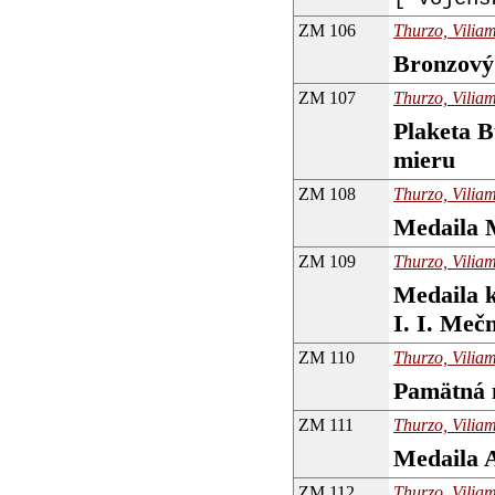
ZM 106
Thurzo, Viliam
Bronzový 
ZM 107
Thurzo, Viliam
Plaketa 
mieru
ZM 108
Thurzo, Viliam
Medaila M
ZM 109
Thurzo, Viliam
Medaila k
I. I. Meč
ZM 110
Thurzo, Viliam
Pamätná 
ZM 111
Thurzo, Viliam
Medaila 
ZM 112
Thurzo, Viliam