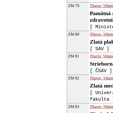
ZM 79
Thurzo, Viliam
Pamätná m
zdravotní
[ Minist
ZM 80
Thurzo, Viliam
Zlatá pla
[ SAV ]
ZM 81
Thurzo, Viliam
Strieborn
[ ČSAV ]
ZM 82
Thurzo, Viliam
Zlatá med
[ Univer
fakulta 
ZM 83
Thurzo, Viliam