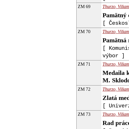
ZM 69
Thurzo, Viliam
Pamätný 
[ Českos
ZM 70
Thurzo, Viliam
Pamätná 
[ Komuni
výbor ]
ZM 71
Thurzo, Viliam
Medaila k
M. Sklod
ZM 72
Thurzo, Viliam
Zlatá me
[ Univer
ZM 73
Thurzo, Viliam
Rad prác