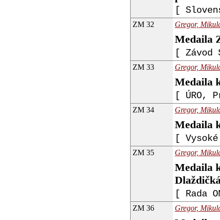
[ Sloven
ZM 32
Gregor, Mikulá
Medaila 
[ Závod 
ZM 33
Gregor, Mikulá
Medaila k
[ ÚRO, P
ZM 34
Gregor, Mikulá
Medaila k
[ Vysoké
ZM 35
Gregor, Mikulá
Medaila k
Dlaždičk
[ Rada O
ZM 36
Gregor, Mikulá