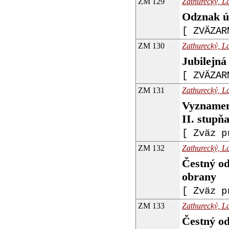
ZM 129
Zathurecký, La
Odznak ú
[ ZVÄZAR
ZM 130
Zathurecký, La
Jubilejn
[ ZVÄZAR
ZM 131
Zathurecký, La
Vyzname
II. stupň
[ Zväz p
ZM 132
Zathurecký, La
Čestný o
obrany
[ Zväz p
ZM 133
Zathurecký, La
Čestný od