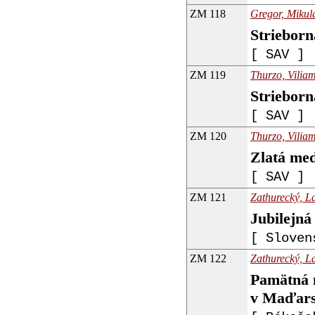
ZM 118
Gregor, Mikulá
Strieborn
[ SAV ]
ZM 119
Thurzo, Viliam
Striebor
[ SAV ]
ZM 120
Thurzo, Viliam
Zlatá me
[ SAV ]
ZM 121
Zathurecký, La
Jubilejná
[ Sloven
ZM 122
Zathurecký, La
Pamätná m
v Maďar