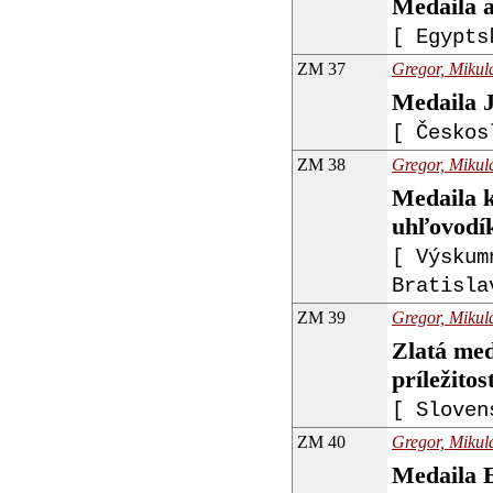
Medaila a
[ Egypts
ZM 37
Gregor, Mikulá
Medaila 
[ Českos
ZM 38
Gregor, Mikulá
Medaila k
uhľovodík
[ Výskum
Bratisla
ZM 39
Gregor, Mikulá
Zlatá med
príležitos
[ Sloven
ZM 40
Gregor, Mikulá
Medaila E