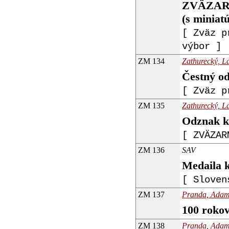
ZVÄZARMu
(s miniat
[ Zväz p
výbor ]
ZM 134
Zathurecký, La
Čestný 
[ Zväz p
ZM 135
Zathurecký, La
Odznak 
[ ZVÄZAR
ZM 136
SAV
Medaila k
[ Sloven
ZM 137
Pranda, Adam 
100 roko
ZM 138
Pranda, Adam 