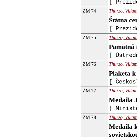
[ Prezid
ZM 74
Thurzo, Viliam
Štátna ce
[ Prezid
ZM 75
Thurzo, Viliam
Pamätná m
[ Ústred
ZM 76
Thurzo, Viliam
Plaketa k
[ Českos
ZM 77
Thurzo, Viliam
Medaila J
[ Minist
ZM 78
Thurzo, Viliam
Medaila k
sovietsk