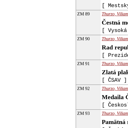
[ Mestsk
ZM 89
Thurzo, Viliam
Čestná me
[ Vysoká
ZM 90
Thurzo, Viliam
Rad repu
[ Prezid
ZM 91
Thurzo, Viliam
Zlatá pla
[ ČSAV ]
ZM 92
Thurzo, Viliam
Medaila 
[ Českos
ZM 93
Thurzo, Viliam
Pamätná 