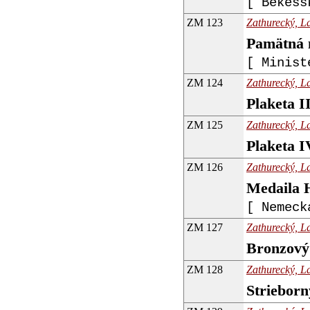
[ Békešs
ZM 123
Zathurecký, La
Pamätná 
[ Minist
ZM 124
Zathurecký, La
Plaketa I
ZM 125
Zathurecký, La
Plaketa I
ZM 126
Zathurecký, La
Medaila
[ Nemeck
ZM 127
Zathurecký, La
Bronzový 
ZM 128
Zathurecký, La
Strieborn