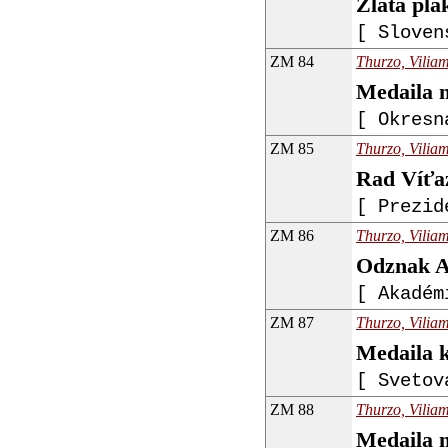
Zlatá pla
[ Sloven
ZM 84
Thurzo, Viliam
Medaila 
[ Okresn
ZM 85
Thurzo, Viliam
Rad Víťa
[ Prezid
ZM 86
Thurzo, Viliam
Odznak A
[ Akadém
ZM 87
Thurzo, Viliam
Medaila k
[ Svetov
ZM 88
Thurzo, Viliam
Medaila 