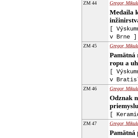
ZM 44
Gregor, Mikulá
Medaila k
inžinirst
[ Výskum
v Brne ]
ZM 45
Gregor, Mikulá
Pamätná 
ropu a uh
[ Výskum
v Bratis
ZM 46
Gregor, Mikulá
Odznak na
priemysl
[ Kerami
ZM 47
Gregor, Mikulá
Pamätná p