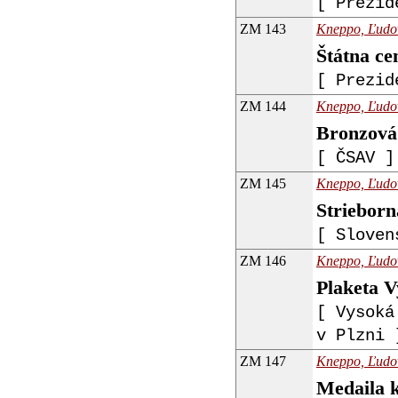
[ Prezid
ZM 143
Kneppo, Ľudoví
Štátna ce
[ Prezid
ZM 144
Kneppo, Ľudoví
Bronzová 
[ ČSAV ]
ZM 145
Kneppo, Ľudoví
Strieborn
[ Sloven
ZM 146
Kneppo, Ľudoví
Plaketa V
[ Vysoká
v Plzni 
ZM 147
Kneppo, Ľudoví
Medaila k