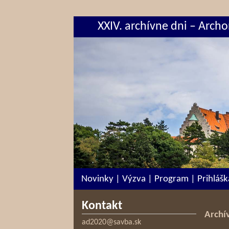
XXIV. archívne dni – Arch
Novinky
|
Výzva
|
Program
|
Prihlášk
Kontakt
Archí
ad2020@savba.sk