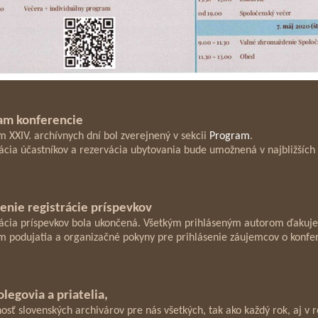
am konferencie
 XXIV. archívnych dní bol zverejnený v sekcii
Program
.
ácia účastníkov a rezervácia ubytovania bude umožnená v najbližších
enie registrácie príspevkov
rácia príspevkov bola ukončená. Všetkým prihláseným autorom ďakuj
 podujatia a organizačné pokyny pre prihlásenie záujemcov o konfe
olegovia a priatelia,
osť slovenských archivárov pre nás všetkých, tak ako každý rok, aj v 