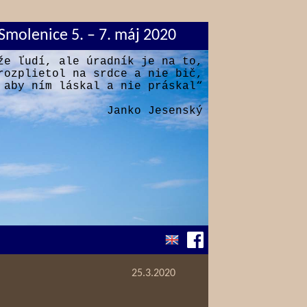
Smolenice 5. – 7. máj 2020
že ľudí, ale úradník je na to,
rozplietol na srdce a nie bič,
aby ním láskal a nie práskal“
Janko Jesenský
25.3.2020