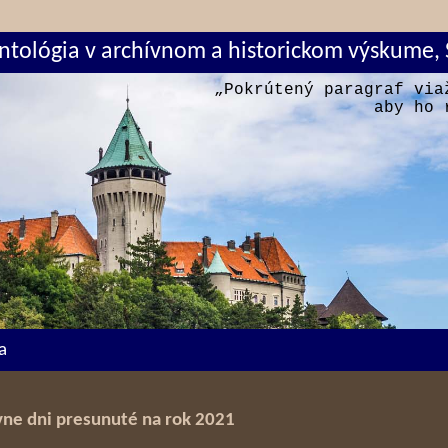
ontológia v archívnom a historickom výskume, 
„Pokrútený paragraf via
aby ho 
a
vne dni presunuté na rok 2021