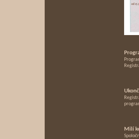
Progr
Program
Registr
Ukonč
Regist
program
Milí k
Spoločn