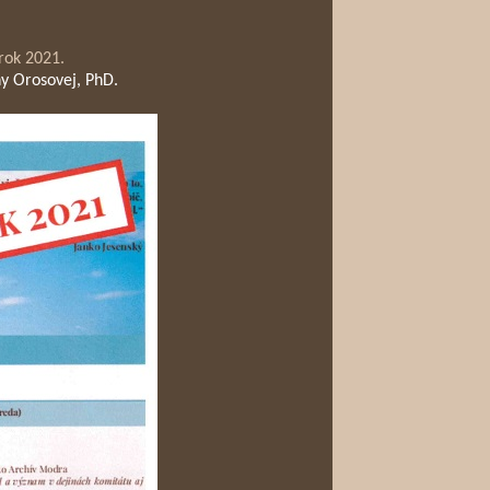
rok 2021.
y Orosovej, PhD.