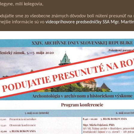
legyne, milí kolegovia,
dujatie sme zo všeobecne známych dôvodov boli nútení presunúť na 
nejšie informácie sú vo
videopríhovore predsedníčky SSA Mgr. Martin