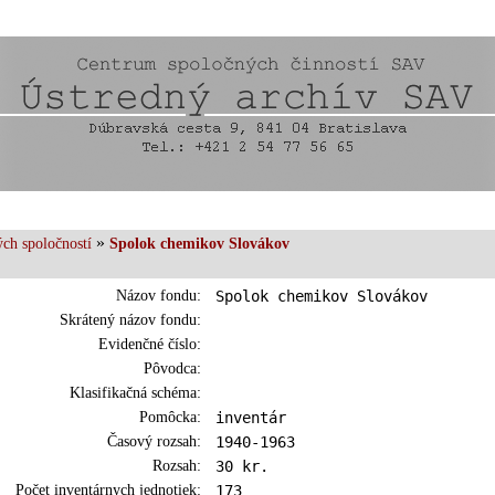
»
ch spoločností
Spolok chemikov Slovákov
Názov fondu:
Spolok chemikov Slovákov
Skrátený názov fondu:
Evidenčné číslo:
Pôvodca:
Klasifikačná schéma:
Pomôcka:
inventár
Časový rozsah:
1940-1963
Rozsah:
30 kr.
Počet inventárnych jednotiek:
173