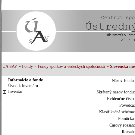
»
»
»
ÚA SAV
Fondy
Fondy spolkov a vedeckých spoločností
Slovenská me
Informácie o fonde
Názov fondu:
Úvod k inventáru
Inventár
Skrátený názov fondu:
Evidenčné číslo:
Pôvodca:
Klasifikačná schéma:
Pomôcka:
Časový rozsah:
Rozsah: